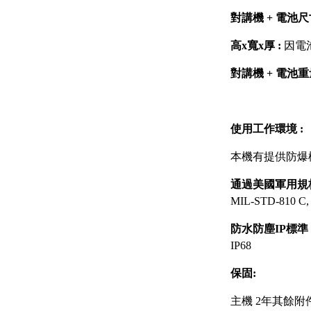
對講機 + 電池
高x寬x厚 :
因電
對講機 + 電池重
使用工作環境 :
本機有提供防爆
通過美國軍用規
MIL-STD-810 C, 8
防水防塵IP標準
IP68
保固:
主機 2年其餘附件