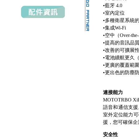
•藍牙 4.0
•室內定位
•多種衛星系統的
•集成Wi-Fi
•空中（Over-th
•提高的音訊品
•改善的可擴展
•電池續航更久（
•更廣的覆蓋範
•更出色的防塵防
連接能力
MOTOTRBO 
語音和通信支援
室外定位能力可
援，您可確保企
安全性