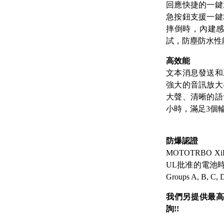
回應快捷的一鍵通
急按鈕支援一鍵
摔倒時，內建
試，防塵防水性能
高效能
文本消息發送和
強大的音訊放大
大聲、清晰的語
小時，滿足3個
防爆認證
MOTOTRBO 
UL批准的電池時，可以在Div
Groups A, B
我們另提供最高防爆
詢!!